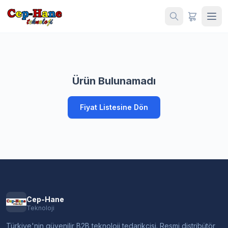
Ürün Bulunamadı
Fiyat Listesine Dön
Cep-Hane
Teknoloji
Türkiye'nin güvenilir B2B teknoloji tedarikçisi. Resmi distribütör