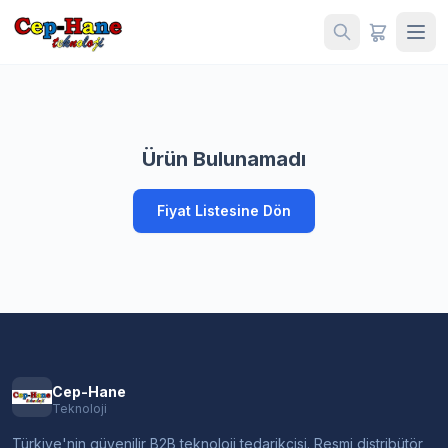
Ürün Bulunamadı
Fiyat Listesine Dön
Cep-Hane
Teknoloji
Türkiye'nin güvenilir B2B teknoloji tedarikçisi. Resmi distribütör