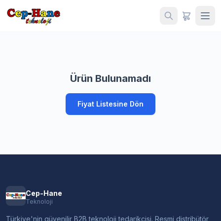
Ürün Bulunamadı
Fiyat Listesine Dön
Cep-Hane
Teknoloji
Türkiye'nin güvenilir B2B teknoloji tedarikçisi. Resmi distribütör