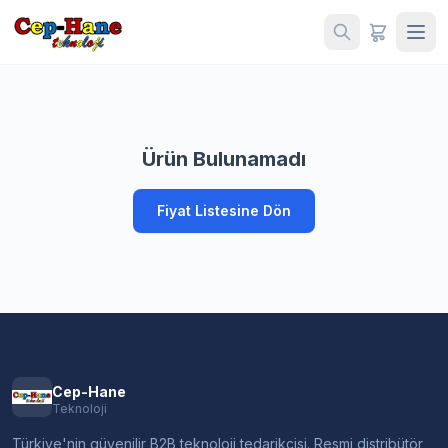
Ürün Bulunamadı
Fiyat Listesine Dön
Cep-Hane
Teknoloji
Türkiye'nin güvenilir B2B teknoloji tedarikçisi. Resmi distribütör