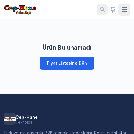
Ürün Bulunamadı
Fiyat Listesine Dön
Cep-Hane
Teknoloji
Türkiye'nin güvenilir B2B teknoloji tedarikçisi. Resmi distribütör