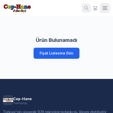
Ürün Bulunamadı
Fiyat Listesine Dön
Cep-Hane
Teknoloji
Türkiye'nin güvenilir B2B teknoloji tedarikçisi. Resmi distribütör