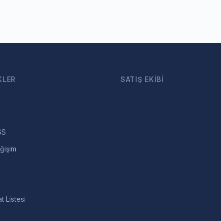
KLER
SATIŞ EKIBI
SS
ğişim
t Listesi