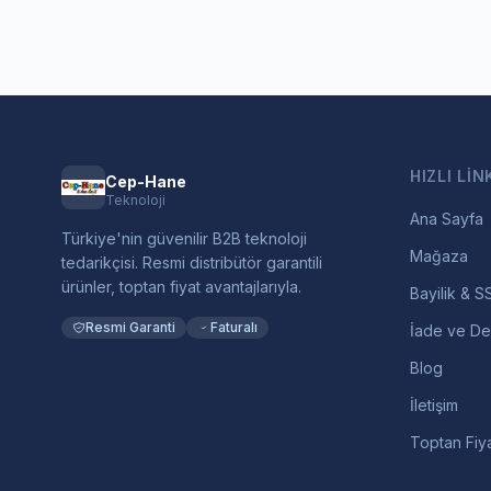
HIZLI LIN
Cep-Hane
Teknoloji
Ana Sayfa
Türkiye'nin güvenilir B2B teknoloji
Mağaza
tedarikçisi. Resmi distribütör garantili
ürünler, toptan fiyat avantajlarıyla.
Bayilik & S
Resmi Garanti
Faturalı
İade ve De
Blog
İletişim
Toptan Fiya